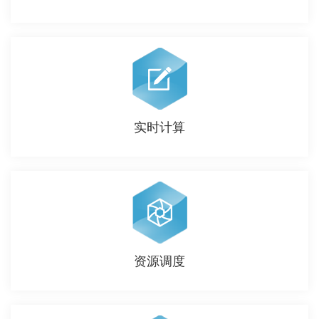
实时计算
资源调度