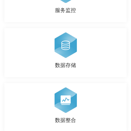
服务监控
数据存储
数据整合