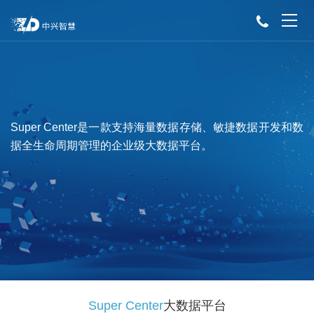
Super Center是一款支持海量数据存储、敏捷数据开发和数
据全生命周期管理的企业级大数据平台。
Super Center
大数据平台